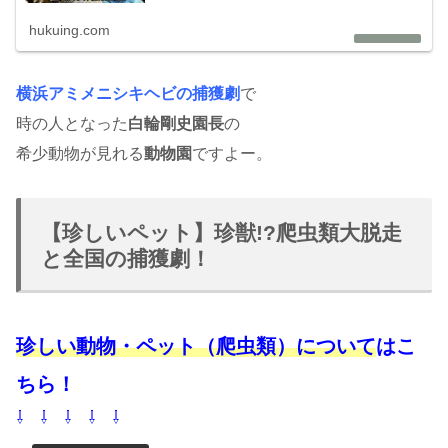
hukuing.com
横浜アミメニシキヘビの捕獲劇
で
時の人となった
白輪剛史園長
の
希少動物が見れる
動物園
ですよー。
【珍しいペット】珍獣!?爬虫類大脱走
と全国の捕獲劇！
珍しい動物・ペット（爬虫類）について
はこ
ちら！
⇩ ⇩ ⇩ ⇩ ⇩