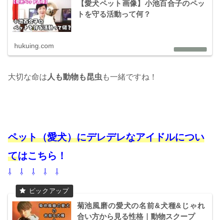
【愛犬ペット画像】小池百合子のペッ
トを守る活動って何？
hukuing.com
大切な命は
人も動物も昆虫
も一緒ですね！
ペット（愛犬）にデレデレなアイドルについ
て
はこちら！
⇩ ⇩ ⇩ ⇩ ⇩
菊池風磨の愛犬の名前&犬種&じゃれ
合い方から見る性格｜動物スクープ