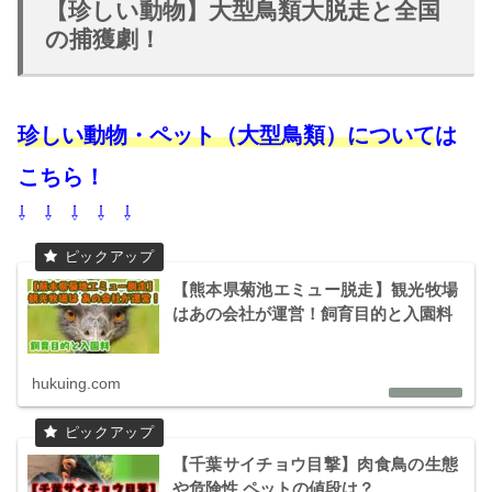
【珍しい動物】大型鳥類大脱走と全国
の捕獲劇！
珍しい動物・ペット（大型鳥類）について
は
こちら！
⇩ ⇩ ⇩ ⇩ ⇩
【熊本県菊池エミュー脱走】観光牧場
はあの会社が運営！飼育目的と入園料
hukuing.com
【千葉サイチョウ目撃】肉食鳥の生態
や危険性 ペットの値段は？