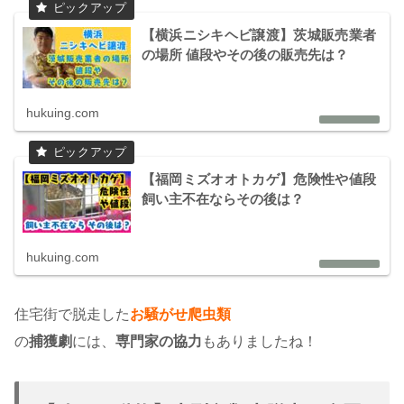
【横浜ニシキヘビ譲渡】茨城販売業者
の場所 値段やその後の販売先は？
hukuing.com
【福岡ミズオオトカゲ】危険性や値段
飼い主不在ならその後は？
hukuing.com
住宅街で脱走した
お騒がせ爬虫類
の
捕獲劇
には、
専門家の協力
もありましたね！