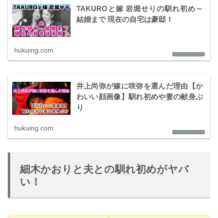
TAKUROと嫁 岩堀せりの馴れ初め～
結婚まで 現在の自宅は豪邸！
hukuing.com
井上尚弥が嫁に咲弥を選んだ理由【か
わいい顔画像】馴れ初めや妻の献身ぶ
り
hukuing.com
細木かおりと夫との馴れ初めがヤバ
い！