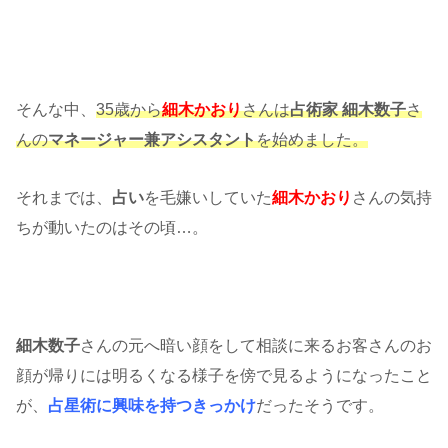
そんな中、
35歳から
細木かおり
さんは
占術家 細木数子
さ
んの
マネージャー兼アシスタント
を始めました。
それまでは、
占い
を毛嫌いしていた
細木かおり
さんの気持
ちが動いたのはその頃…。
細木数子
さんの元へ暗い顔をして相談に来るお客さんのお
顔が帰りには明るくなる様子を傍で見るようになったこと
が、
占星術に興味を持つきっかけ
だったそうです。