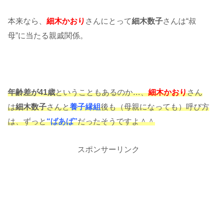
本来なら、
細木かおり
さんにとって
細木数子
さんは“叔
母”に当たる親戚関係。
年齢差が41歳
ということもあるのか…、
細木かおり
さん
は
細木数子
さんと
養子縁組
後も（母親になっても）呼び方
は、ずっと
“ばあば”
だったそうですよ＾＾
スポンサーリンク