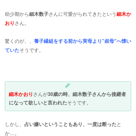
幼少期から
細木数子
さんに可愛がられてきたという
細木か
おり
さん。
驚くのが、、
養子縁組をする前から実母より”
叔母”へ懐い
ていた
そうです。
細木かおり
さんが
30歳の時、細木数子さんから後継者
になって欲しいと言われた
そうです。
しかし、
占い嫌いということもあり、一度は断った
と
か…。