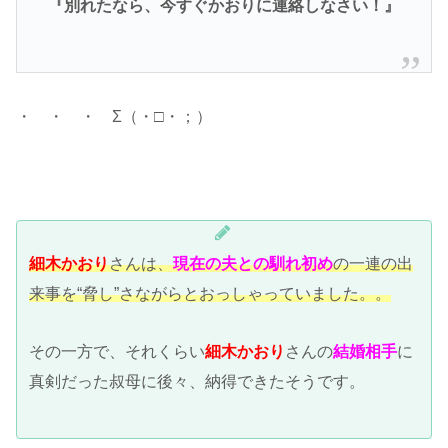
『別れたなら、今すぐかおりに連絡しなさい！』
・ ・ ・ Σ（・□・；）
細木かおり
さんは、
現在の夫との馴れ初め
の一連の出
来事を“脅し”さながらとおっしゃっていました。。
その一方で、それくらい
細木かおり
さんの
結婚相手
に
真剣だった叔母に後々、納得できたそうです。