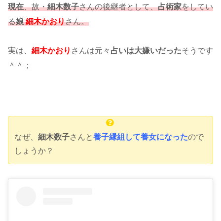
現在
、故・
細木数子
さんの後継者として、
占術家
をしてい
る
娘
細木かおり
さん。
実は、
細木かおり
さんは元々
占いは大嫌いだった
そうです
＾＾；
なぜ、
細木数子
さんと
養子縁組して養女になった
ので
しょうか？