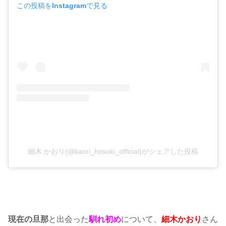
この投稿をInstagramで見る
細木 かおり(@kaori_hosoki_official)がシェアした投稿
現在の旦那
と出会った
馴れ初め
について、
細木かおり
さん