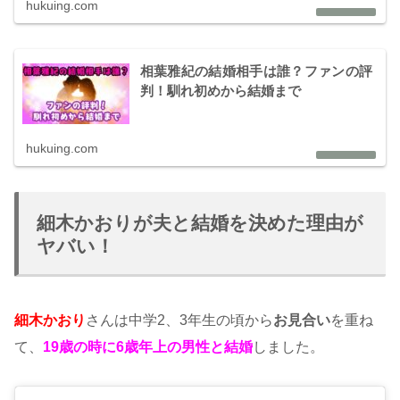
hukuing.com
相葉雅紀の結婚相手は誰？ファンの評
判！馴れ初めから結婚まで
hukuing.com
細木かおりが夫と結婚を決めた理由が
ヤバい！
細木かおり
さんは中学2、3年生の頃から
お見合い
を重ね
て、
19歳の時に6歳年上の男性と結婚
しました。