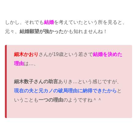
しかし、それでも
結婚
を考えていたという所を見ると、
元々、
結婚願望が強かった
かも知れませんね！
細木かおり
さんが19歳という若さで
結婚を決めた
理由
は…、
細木数子さんの助言
ありき…という感じですが、
現在の夫と元カノの破局理由に納得できたから
と
いうことも
一つの理由
のようですね＾＾