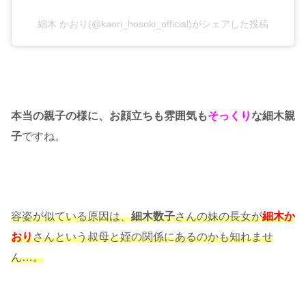
細木 かおり(@kaori_hosoki_official)がシェアした投稿
本当の親子の様に、お顔立ちも雰囲気も
そっくり
な細木親
子
ですね。
容姿が似ている原因は、
細木数子
さんの妹の長女が
細木か
おり
さんという叔母と姪の関係にあるのかも知れませ
ん…。