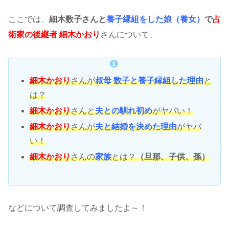
ここでは、
細木数子さんと
養子縁組をした娘（養女）
で
占
術家の後継者 細木かおり
さんについて、
細木かおり
さんが
叔母 数子と養子縁組した理由
と
は？
細木かおり
さんと
夫との馴れ初め
がヤバい！
細木かおり
さんが
夫と結婚を決めた理由
がヤバ
い！
細木かおり
さんの
家族
とは？
（旦那、子供、孫）
などについて調査してみましたよ～！