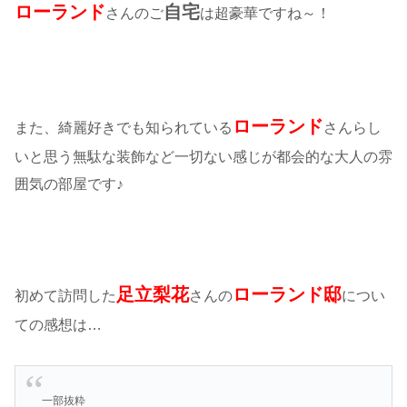
ローランド
自宅
さんのご
は超豪華ですね～！
ローランド
また、綺麗好きでも知られている
さんらし
いと思う無駄な装飾など一切ない感じが都会的な大人の雰
囲気の部屋です♪
足立梨花
ローランド邸
初めて訪問した
さんの
につい
ての感想は…
一部抜粋