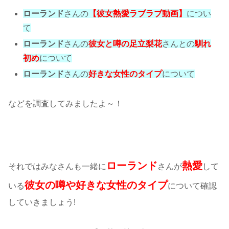
ローランド
さんの
【彼女熱愛ラブラブ動画】
につい
て
ローランド
さんの
彼女と噂の足立梨花
さんとの
馴れ
初め
について
ローランド
さんの
好きな女性のタイプ
について
などを調査してみましたよ～！
ローランド
熱愛
それではみなさんも一緒に
さんが
して
彼女の噂や好きな女性のタイプ
いる
について確認
していきましょう!