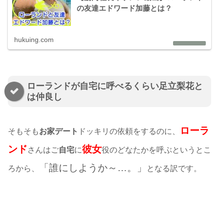
の友達エドワード加藤とは？
hukuing.com
ローランドが自宅に呼べるくらい足立梨花と
は仲良し
ローラ
そもそも
お家デート
ドッキリの依頼をするのに、
ンド
彼女
さんはご
自宅
に
役のどなたかを呼ぶというとこ
「誰にしようか～…。」
ろから、
となる訳です。