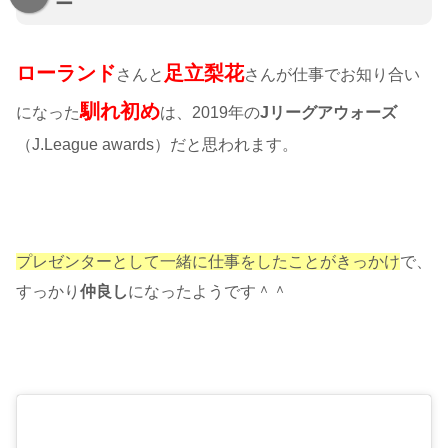
ー
ローランド
足立梨花
さんと
さんが仕事でお知り合い
馴れ初め
になった
は、2019年の
Jリーグアウォーズ
（
J.League awards
）だと思われます。
プレゼンターとして一緒に仕事をしたことがきっかけ
で、
すっかり
仲良し
になったようです＾＾