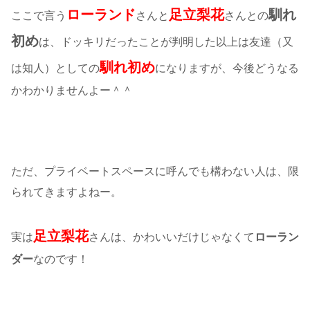
ローランド
足立梨花
馴れ
ここで言う
さんと
さんとの
初め
は、ドッキリだったことが判明した以上は友達（又
馴れ初め
は知人）としての
になりますが、今後どうなる
かわかりませんよー＾＾
ただ、プライベートスペースに呼んでも構わない人は、限
られてきますよねー。
足立梨花
実は
さんは、かわいいだけじゃなくて
ローラン
ダー
なのです！