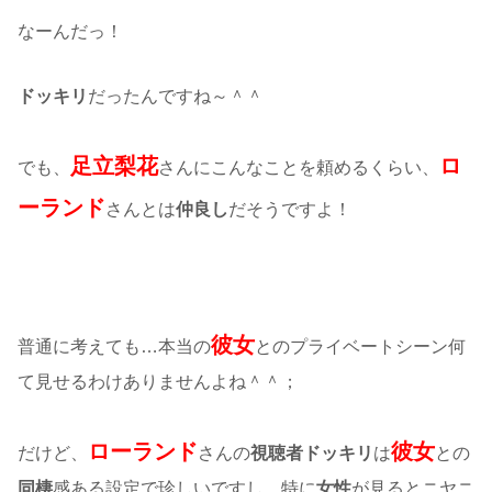
なーんだっ！
ドッキリ
だったんですね～＾＾
足立梨花
ロ
でも、
さんにこんなことを頼めるくらい、
ーランド
さんとは
仲良し
だそうですよ！
彼女
普通に考えても…本当の
とのプライベートシーン何
て見せるわけありませんよね＾＾；
ローランド
彼女
だけど、
さんの
視聴者ドッキリ
は
との
同棲
感ある設定で珍しいですし、特に
女性
が見るとニヤニ