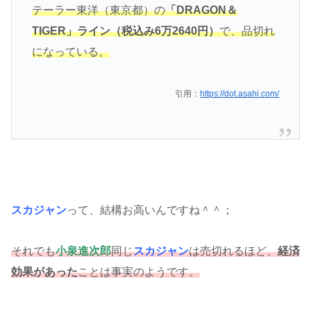
テーラー東洋（東京都）の
「DRAGON＆
TIGER」ライン（税込み6万2640円）
で、品切れ
になっている。
引用：
https://dot.asahi.com/
スカジャン
って、結構お高いんですね＾＾；
それでも
小泉進次郎
同じ
スカジャン
は売切れるほど、
経済
効果があった
ことは事実のようです。