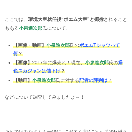
ここでは、
環境大臣就任後“ポエム大臣”と揶揄
されること
もある
小泉進次郎
氏について、
【画像・動画】
小泉進次郎
氏の
ポエムTシャツって
何
？
【画像】
2017年に爆売れ！現在、
小泉進次郎
氏の
緑
色スカジャンは値下げ
？
【動画】
小泉進次郎
氏に対する
記者の評判は
？
などについて調査してみましたよ～！
それではみなさんも一緒に、
“ポエム大臣”
とも呼ばれ愛さ