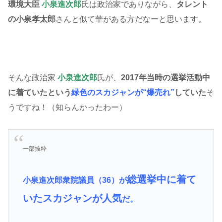
環境大臣
小泉進次郎
氏は政治家でありながら、
タレント
の小泉孝太郎
さんと似て華がある方だなーと思います。
そんな政治家
小泉進次郎
氏が、
2017年当時の選挙活動中
に着ていたという
緑色のスカジャンが“爆売れ”
していた
そ
うですね！（知らんかったわー）
一部抜粋
総選挙中に着て
小泉進次郎衆院議員（36）が
いたスカジャンが人気
だ。