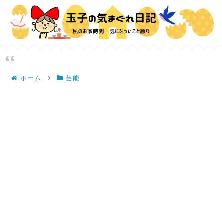
ホーム
芸能