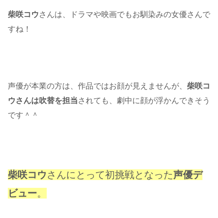
柴咲コウ
さんは、ドラマや映画でもお馴染みの女優さんで
すね！
声優が本業の方は、作品ではお顔が見えませんが、
柴咲コ
ウさんは吹替を担当
されても、劇中に顔が浮かんできそう
です＾＾
柴咲コウ
さんにとって初挑戦となった
声優デ
ビュー
。