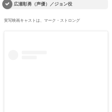
広瀬彰勇（声優）／ジョン役
実写映画キャストは、マーク・ストロング