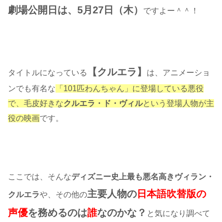
劇場公開日は、5月27日（木）
ですよー＾＾！
【クルエラ】
タイトルになっている
は、アニメーショ
ンでも有名な
「101匹わんちゃん」に登場している悪役
で、毛皮好きな
クルエラ・ド・ヴィル
という登場人物が主
役の映画
です。
ここでは、そんな
ディズニー史上最も悪名高きヴィラン・
主要人物の
日本語吹替版の
クルエラ
や、その他の
声優
を務めるのは
誰
なのかな？
と気になり調べて