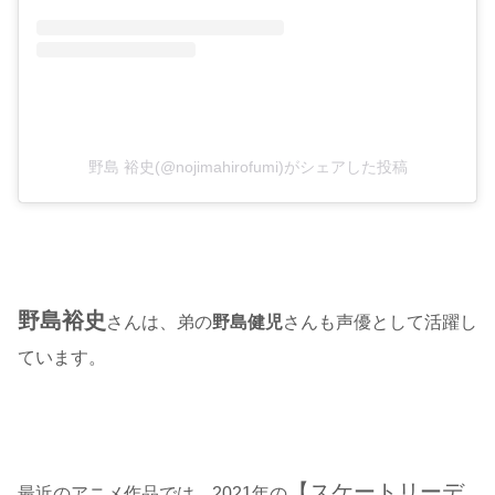
野島 裕史(@nojimahirofumi)がシェアした投稿
野島裕史
さんは、弟の
野島健児
さんも声優として活躍し
ています。
【スケートリーデ
最近のアニメ作品では、2021年の