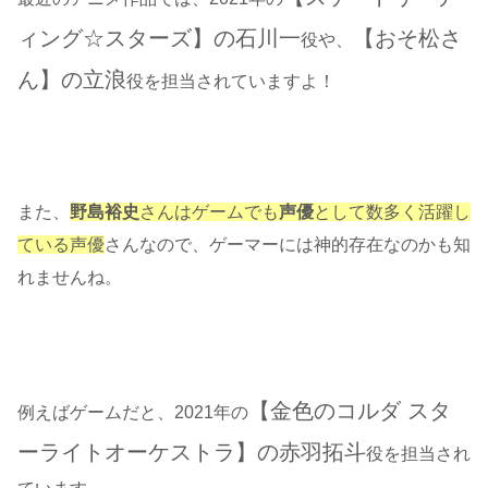
ィング☆スターズ】の石川一
【おそ松さ
役や、
ん】の立浪
役を担当されていますよ！
また、
野島裕史
さんはゲームでも
声優
として数多く活躍し
ている声優
さんなので、ゲーマーには神的存在なのかも知
れませんね。
【金色のコルダ スタ
例えばゲームだと、2021年の
ーライトオーケストラ】の赤羽拓斗
役を担当され