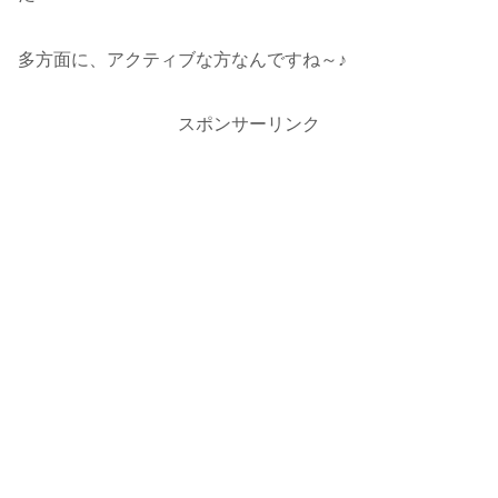
多方面に、アクティブな方なんですね～♪
スポンサーリンク