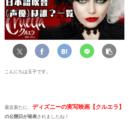
こんにちは玉子です。
ディズニーの実写映画【クルエラ】
最近新たに、
の公開日が発表
されましたね！