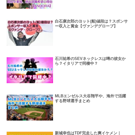
白石康次郎のヨット(船)値段は？スポンサ
ー収入と賞金【ヴァンデグローブ】
石川祐希のSEVネックレスは噂の彼女か
ら？イタリアで同棲中？
MLBエンゼルス大谷翔平や、海外で活躍
する野球選手まとめ
新城幸也はTDF完走した爽イケメン｜