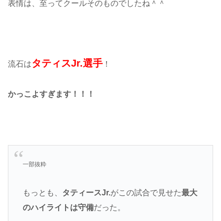
表情は、至ってクールそのものでしたね＾＾
タティスJr.選手
流石は
！
かっこよすぎます！！！
一部抜粋
もっとも、
タティースJr.
がこの試合で見せた
最大
のハイライトは守備
だった。