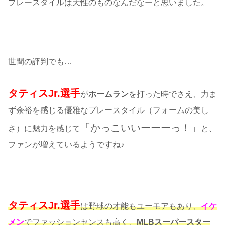
プレースタイルは天性のものなんだなーと思いました。
世間の評判でも…
タティスJr.選手
が
ホームラン
を打った時でさえ、力ま
ず余裕を感じる優雅なプレースタイル（フォームの美し
「かっこいいーーーっ！」
さ）に魅力を感じて
と、
ファンが増えているようですね♪
タティスJr.選手
は野球の才能もユーモアもあり、
イケ
メン
でファッションセンスも高く、
MLBスーパースター