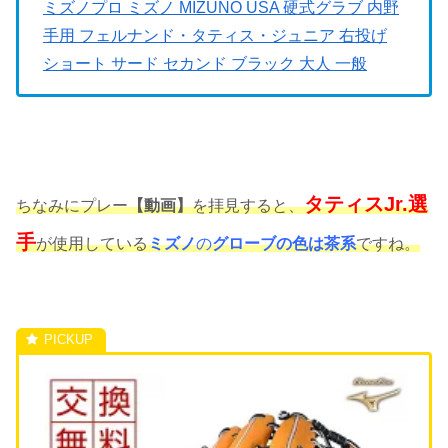
ミズノプロ ミズノ MIZUNO USA 硬式グラブ 内野
手用 フェルナンド・タティス・ジュニア 右投げ
ショート サード セカンド ブラック 大人 一般
タティスJr.選
ちなみにプレー
【動画】
を拝見すると、
手
が使用している
ミズノ
の
グローブの色は茶系
ですね。