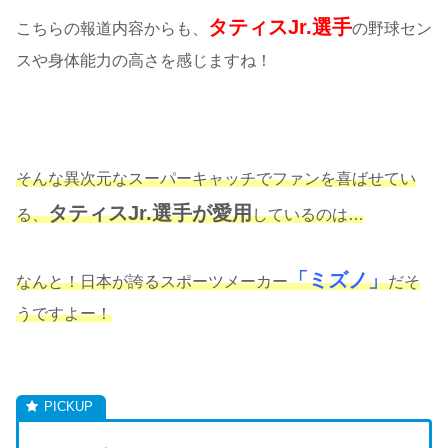
タティスJr.選手
こちらの報道内容からも、
の野球セン
スや身体能力の高さを感じますね！
そんな異次元なスーパーキャッチでファンを喜ばせてい
タティスJr.選手が愛用
る、
しているのは…
「ミズノ」
なんと！日本が誇るスポーツメーカー
だそ
うですよー！