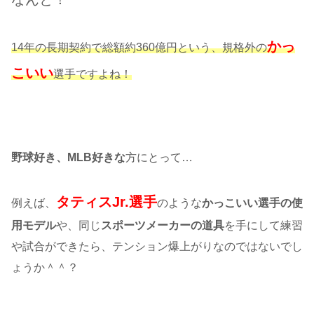
かっ
14年の長期契約で総額約360億円という、規格外の
こいい
選手ですよね！
野球好き、MLB好きな
方にとって…
タティスJr.選手
例えば、
のような
かっこいい選手の使
用モデル
や、同じ
スポーツメーカーの道具
を手にして練習
や試合ができたら、テンション爆上がりなのではないでし
ょうか＾＾？