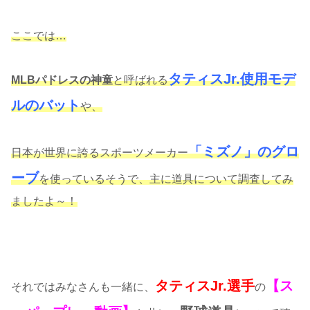
ここでは…
タティスJr.使用モデ
MLBパドレスの神童
と呼ばれる
ルのバット
や、
「ミズノ」のグロ
日本が世界に誇るスポーツメーカー
ーブ
を使っているそうで、主に道具について調査してみ
ましたよ～！
タティスJr.選手
【ス
それではみなさんも一緒に、
の