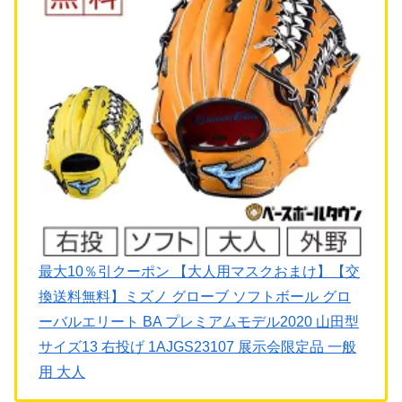
最大10％引クーポン 【大人用マスクおまけ】【交
換送料無料】ミズノ グローブ ソフトボール グロ
ーバルエリート BA プレミアムモデル2020 山田型
サイズ13 右投げ 1AJGS23107 展示会限定品 一般
用 大人