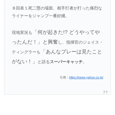
８回表１死二塁の場面、相手打者が打った痛烈な
ライナーをジャンプ一番好捕。
「何が起きた!? どうやってや
現地実況も
ったんだ！」と興奮
し、指揮官のジェイス・
「あんなプレーは見たこと
ティングラーも
がない！」
と語る
スーパーキャッチ
。
引用：
https://news.yahoo.co.jp/