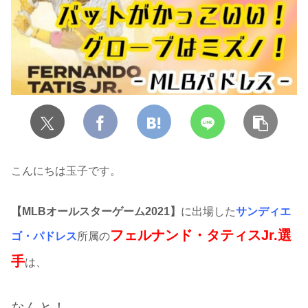
こんにちは玉子です。
【MLBオールスターゲーム2021】
に出場した
サンディエ
フェルナンド・タティスJr.選
ゴ・パドレス
所属の
手
は、
なんと！