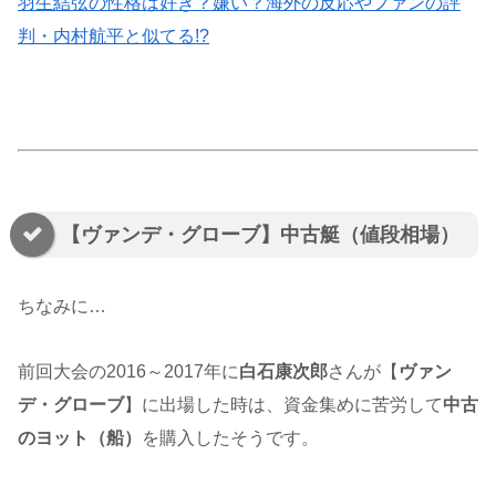
羽生結弦の性格は好き？嫌い？海外の反応やファンの評
判・内村航平と似てる!?
【ヴァンデ・グローブ】中古艇（値段相場）
ちなみに…
前回大会の2016～2017年に
白石康次郎
さんが【
ヴァン
デ・グローブ
】に出場した時は、資金集めに苦労して
中古
のヨット（船）
を購入したそうです。