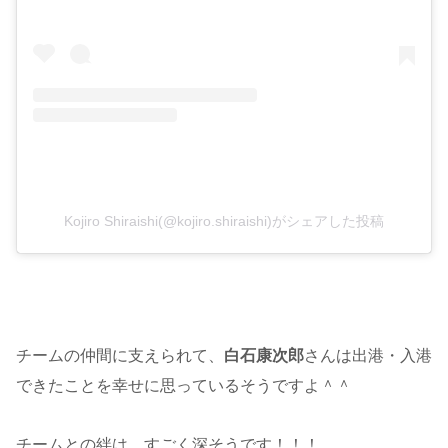
Kojiro Shiraishi(@kojiro.shiraishi)がシェアした投稿
チームの仲間に支えられて、
白石康次郎
さんは出港・入港
できたことを幸せに思っているそうですよ＾＾
チームとの絆は、すごく深そうです！！！