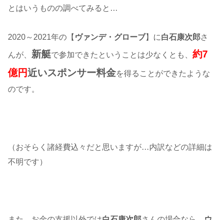
とはいうものの調べてみると…
2020～2021年の【
ヴァンデ・グローブ
】に
白石康次郎
さ
新艇
約7
んが、
で参加できたということは少なくとも、
億円
近いスポンサー料金
を得ることができたような
のです。
（おそらく諸経費込々だと思いますが…内訳などの詳細は
不明です）
また、お金の支援以外では
白石康次郎
さんの場合なら、
ウ