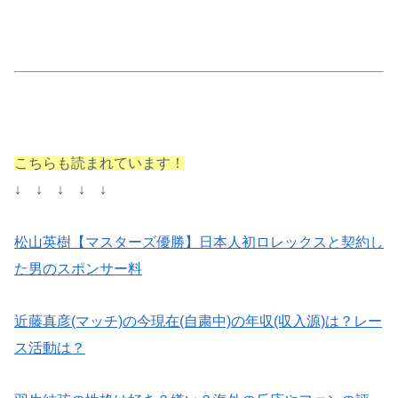
こちらも読まれています！
↓ ↓ ↓ ↓ ↓
松山英樹【マスターズ優勝】日本人初ロレックスと契約し
た男のスポンサー料
近藤真彦(マッチ)の今現在(自粛中)の年収(収入源)は？レー
ス活動は？