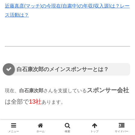
近藤真彦(マッチ)の今現在(自粛中)の年収(収入源)は？レー
ス活動は？
白石康次郎のメインスポンサーとは？
スポンサー会社
現在、
白石康次郎
さんを支援している
は全部で
13社
あります。
メニュー
ホーム
検索
トップ
サイドバー