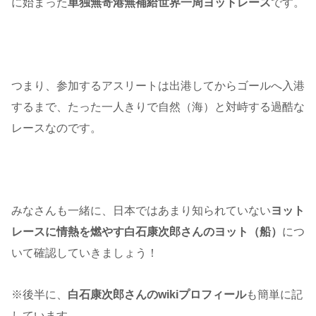
に始まった
単独無寄港無補給世界一周ヨットレース
です。
つまり、参加するアスリートは出港してからゴールへ入港
するまで、たった一人きりで自然（海）と対峙する過酷な
レースなのです。
みなさんも一緒に、日本ではあまり知られていない
ヨット
レースに情熱を燃やす白石康次郎さんのヨット（船）
につ
いて確認していきましょう！
※後半に、
白石康次郎さんのwikiプロフィール
も簡単に記
しています。