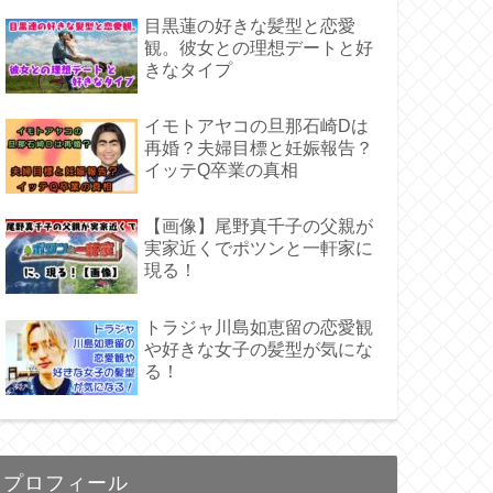
目黒蓮の好きな髪型と恋愛
観。彼女との理想デートと好
きなタイプ
イモトアヤコの旦那石崎Dは
再婚？夫婦目標と妊娠報告？
イッテQ卒業の真相
【画像】尾野真千子の父親が
実家近くでポツンと一軒家に
現る！
トラジャ川島如恵留の恋愛観
や好きな女子の髪型が気にな
る！
プロフィール