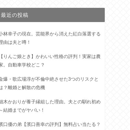
最近の投稿
小林幸子の現在。芸能界から消えた紅白落選する
理由は夫と噂！
【りんご娘とき】かわいい性格の評判！実家は農
家。自動車学校どこ？
金爆・歌広場淳が不倫中絶させた3つのリスクと
は？離婚と解散の危機
細木かおりが養子縁組した理由。夫との馴れ初め
～結婚までがヤバい！
濱口優の弟【濱口善幸の評判】無料占い当たる？