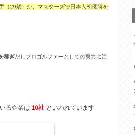
手（29歳）が、マスターズで日本人初優勝を
を稼ぎ
だしプロゴルファーとしての実力に注
いる企業は
10
社
といわれています。