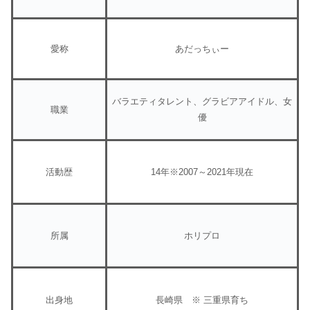
愛称
あだっちぃー
バラエティタレント、グラビアアイドル、女
職業
優
活動歴
14年※2007～2021年現在
所属
ホリプロ
出身地
長崎県 ※ 三重県育ち