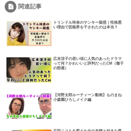
関連記事
トリンドル玲奈のヤンキー疑惑｜性格悪
い理由で芸能界を干されたのは本当？
広末涼子の若い頃に人気のあったドラマ
って何？かわいいと評判だったCM（徹子
の部屋）
【河野太郎ルーティーン動画】ものまね
小森園ひろしメイク編
石田ニコルを変えた女の友情と好きな男