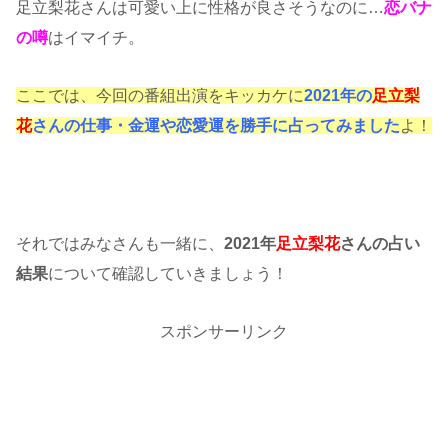
足立梨花さんは可愛い上に性格が良さそうなのに…
恋バナ
の噂
はイマイチ。
ここでは、今回の番組出演をキッカケに
2021年の
足立梨
花
さんの仕事・金運や恋愛運を勝手に占ってみました
よ！
それではみなさんも一緒に、
2021年
足立梨花
さんの占い
結果
について確認していきましょう！
スポンサーリンク