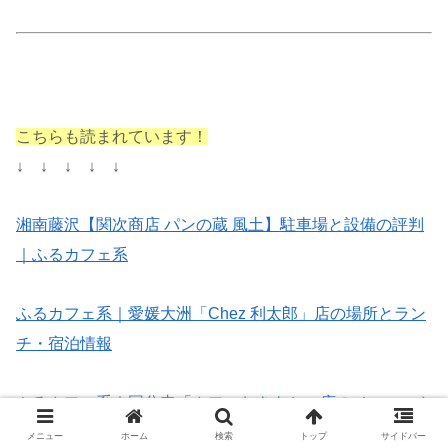
こちらも読まれています！
↓ ↓ ↓ ↓ ↓
湘南藤沢【関次商店 パンの蔵 風土】駐車場と設備の評判
｜ふるカフェ系
ふるカフェ系｜愛媛大洲「Chez 利太郎」店の場所とラン
チ・宿泊情報
ふるカフェ系｜国分寺「カフェおきもと」店のメニューや
建物【画像】と評判
メニュー
ホーム
検索
トップ
サイドバー