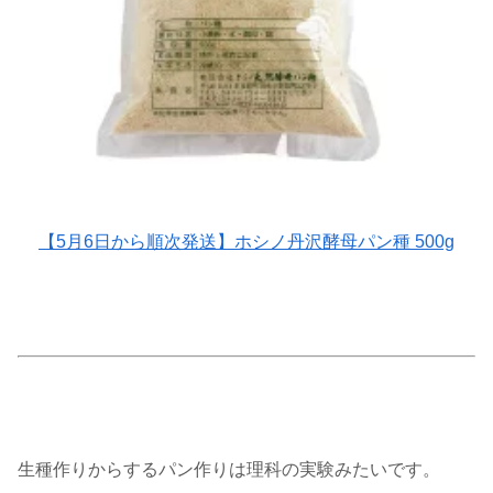
【5月6日から順次発送】ホシノ丹沢酵母パン種 500g
生種作りからするパン作りは理科の実験みたいです。