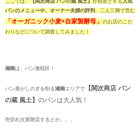
ここでは、
【関次商店 パンの蔵 風土】
が得意とする
人気
パンのメニューや、オーナー夫婦の評判
、二人三脚で営む
「オーガニック小麦×自家製酵母」
のお店のこだ
わりなどについて調査してみました！
湘南
は、パン激戦区！
【関次商店 パン
パン屋がしのぎを削る
湘南
エリアで
の蔵 風土】
のパンは大人気！
売切れ次第閉店するとか。。。