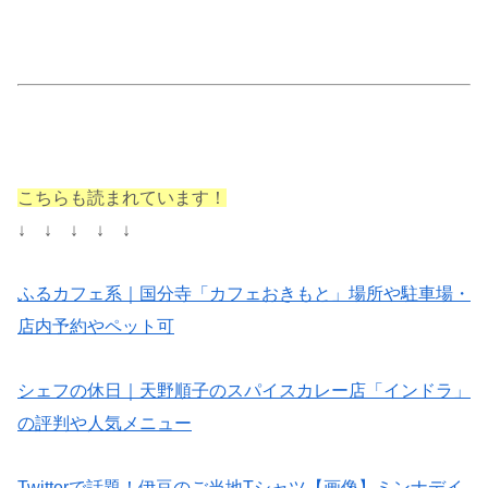
こちらも読まれています！
↓ ↓ ↓ ↓ ↓
ふるカフェ系｜国分寺「カフェおきもと」場所や駐車場・
店内予約やペット可
シェフの休日｜天野順子のスパイスカレー店「インドラ」
の評判や人気メニュー
Twitterで話題！伊豆のご当地Tシャツ【画像】ミンナデイ