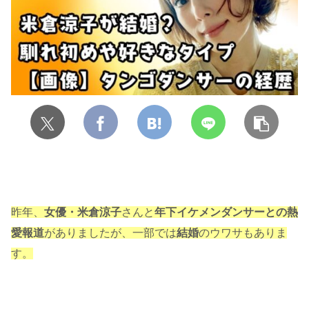
昨年、
女優・米倉涼子
さんと
年下イケメンダンサーとの熱
愛報道
がありましたが、一部では
結婚
のウワサもありま
す。