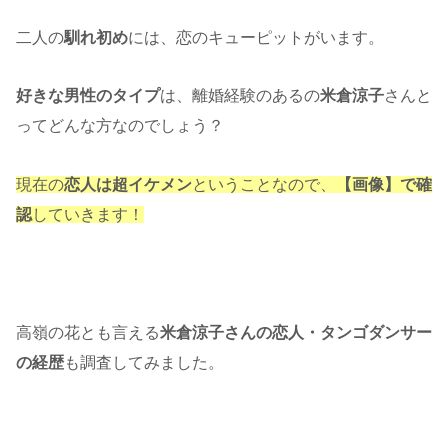
二人の
馴れ初め
には、恋のキューピットがいます。
好きな男性のタイプ
は、離婚経験のあるの
米倉涼子
さんと
ってどんな方なのでしょう？
現在の
恋人は超イケメン
ということなので、
【画像】で確
認
していきます！
高嶺の花とも言える
米倉涼子さんの恋人・タンゴダンサー
の経歴
も調査してみました。