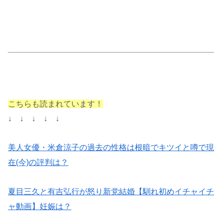
こちらも読まれています！
↓ ↓ ↓ ↓ ↓
美人女優・米倉涼子の過去の性格は根暗でキツイと噂で現
在(今)の評判は？
夏目三久と有吉弘行が怒り新党結婚【馴れ初めイチャイチ
ャ動画】妊娠は？