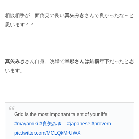
相談相手が、面倒見の良い
真矢みき
さんで良かったな～と
思います＾＾
真矢みき
さん自身、晩婚で
旦那さんは結構年下
だったと思
います。
Grid is the most important talent of your life!
#mayamiki
#真矢みき
#japanese
#proverb
pic.twitter.com/MCLQkMrUWX