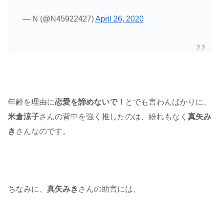
— N (@N45922427)
April 26, 2020
年齢を理由に
恋愛を諦めないで！
とでも言わんばかりに、
米倉涼子
さんの背中を強く推したのは、紛れもなく
真矢み
き
さんなのです。
ちなみに、
真矢みき
さんの助言には、