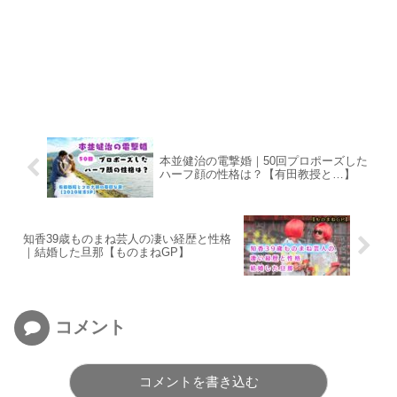
本並健治の電撃婚｜50回プロポーズした
ハーフ顔の性格は？【有田教授と…】
知香39歳ものまね芸人の凄い経歴と性格
｜結婚した旦那【ものまねGP】
コメント
コメントを書き込む