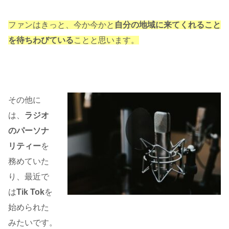
ファンはきっと、今か今かと
自分の地域に来てくれること
を待ちわびている
ことと思います。
その他に
は、
ラジオ
のパーソナ
リティー
を
務めていた
り、最近で
は
Tik Tok
を
始められた
みたいです。