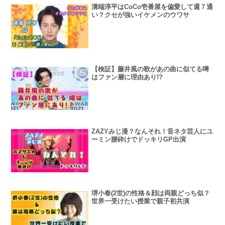
溝端淳平はCoCo壱番屋を偏愛して週７通
い？クセが強いイケメンのウワサ
【検証】藤井風の歌があの曲に似てる噂
はファン層に理由あり!?
ZAZYみじ漫？なんそれ！音ネタ芸人にユ
ーミン腰砕けでドッキリGP出演
堺小春(2世)の性格＆顔は両親どっち似？
世界一受けたい授業で親子初共演