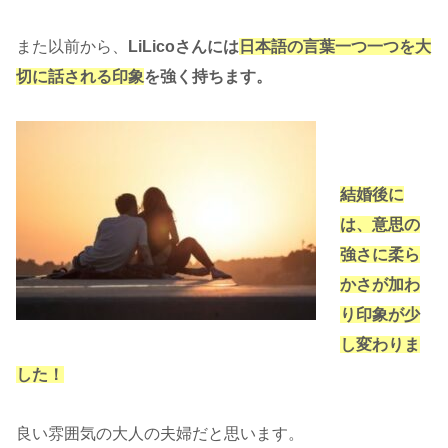
また以前から、
LiLicoさんには
日本語の言葉一つ一つを大
切に話される印象
を強く持ちます。
結婚後に
は、意思の
強さに柔ら
かさが加わ
り印象が少
し変わりま
した！
良い雰囲気の大人の夫婦だと思います。