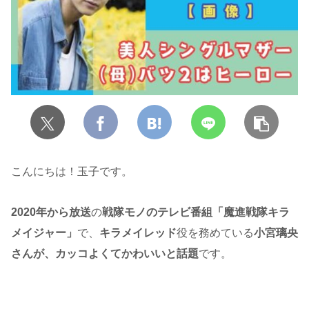
こんにちは！玉子です。
2020年から放送
の
戦隊モノのテレビ番組
「魔進戦隊キラ
メイジャー」
で、
キラメイレッド
役を務めている
小宮璃央
さんが、カッコよくてかわいいと話題
です。