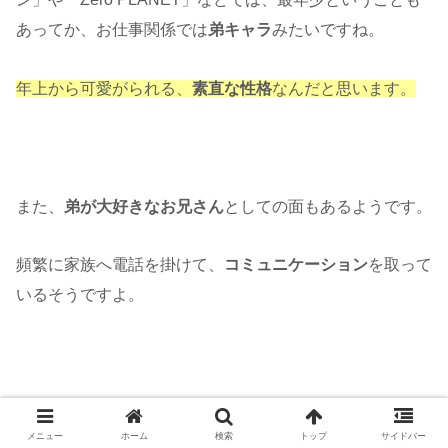
あってか、お仕事関係では
弟キャラ
みたいですね。
年上から可愛がられる、
素直な性格
なんだと思います。
また、
弟が大好きなお兄さん
としての面もあるようです。
頻繁に家族へ電話を掛けて、
コミュニケーション
を取って
いるそうですよ。
年上から可愛がられ、年下を可愛がる優しさを持ってい
メニュー
ホーム
検索
トップ
サイドバー
て、
万人から愛される
要素を感じますね。