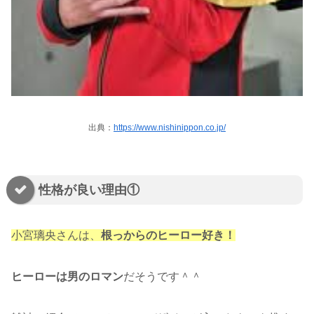
出典：
https://www.nishinippon.co.jp/
性格が良い理由①
小宮璃央さんは、
根っからのヒーロー好き！
ヒーローは男のロマン
だそうです＾＾