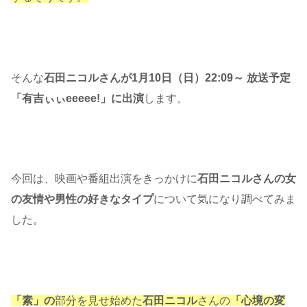
そんな
石田ニコルさんが1月10日（日）22:09～ 放送予定
「有吉ぃぃeeeee!」に出演
します。
今回は、映画や番組出演をきっかけに
石田ニコルさんの女
の友情や男性の好きなタイプ
について気になり調べてみま
した。
「素」の
部分を見せ始めた
石田ニコル
さんの
「心境の変