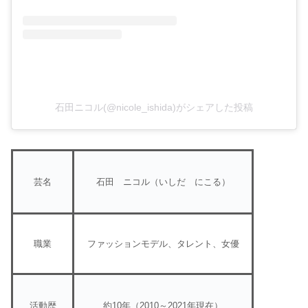
石田ニコル(@nicole_ishida)がシェアした投稿
芸名
石田 ニコル（いしだ にこる）
職業
ファッションモデル、タレント、女優
活動歴
約10年（2010～2021年現在）