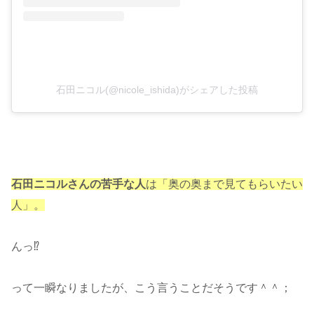
石田ニコル(@nicole_ishida)がシェアした投稿
石田ニコルさんの苦手な人
は「奥の奥まで見てもらいたい
人」。
んっ⁉
って一瞬なりましたが、こう言うことだそうです＾＾；