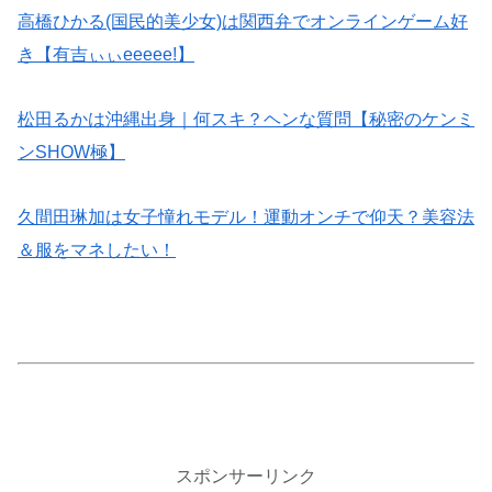
高橋ひかる(国民的美少女)は関西弁でオンラインゲーム好
き【有吉ぃぃeeeee!】
松田るかは沖縄出身｜何スキ？ヘンな質問【秘密のケンミ
ンSHOW極】
久間田琳加は女子憧れモデル！運動オンチで仰天？美容法
＆服をマネしたい！
スポンサーリンク